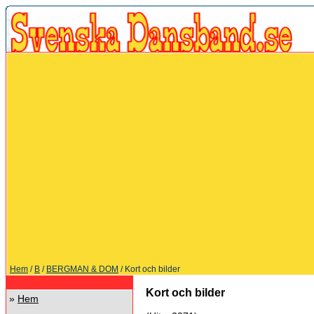
Hem
/
B
/
BERGMAN & DOM
/ Kort och bilder
Kort och bilder
»
Hem