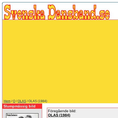
Hem
/
O
/
OLAS
/ OLAS (1984)
Slumpmässig bild
Föregående bild:
OLAS (1984)