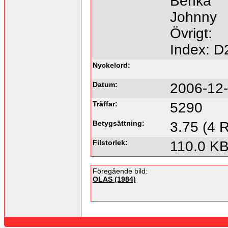
Benka
Johnny
Övrigt:
Index: D
Nyckelord:
Datum:
2006-12-
Träffar:
5290
Betygsättning:
3.75 (4 R
Filstorlek:
110.0 K
Föregående bild:
OLAS (1984)