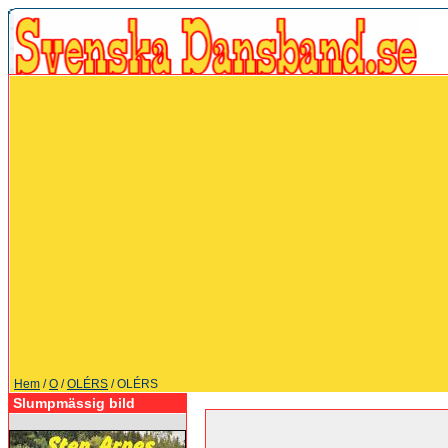
Hem
/
O
/
OLÉRS
/ OLÉRS
Slumpmässig bild