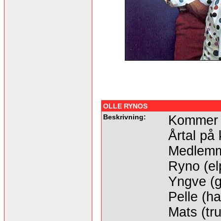
OLLE RYNOS
Beskrivning:
Kommer f
Årtal på 
Medlemm
Ryno (el
Yngve (g
Pelle (h
Mats (tr