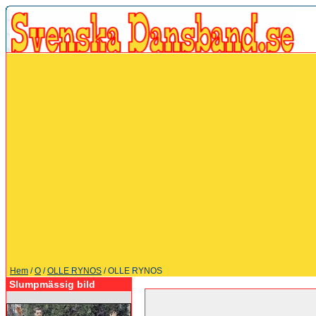
Hem
/
O
/
OLLE RYNOS
/ OLLE RYNOS
Slumpmässig bild