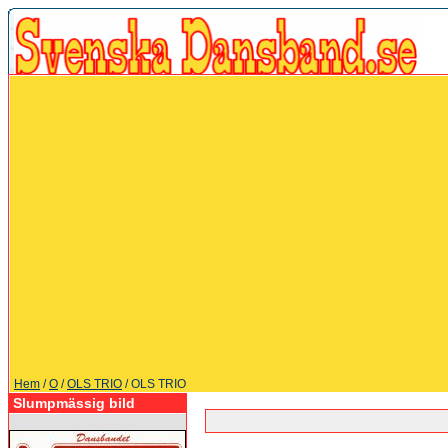
Hem
/
O
/
OLS TRIO
/ OLS TRIO
Slumpmässig bild