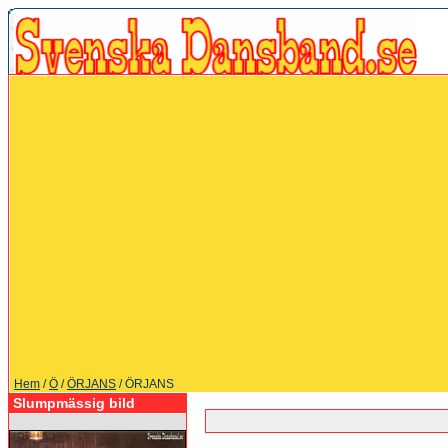
Hem
/
Ö
/
ÖRJANS
/ ÖRJANS
Slumpmässig bild