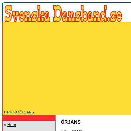
Hem
/
Ö
/ ÖRJANS
ÖRJANS
»
Hem