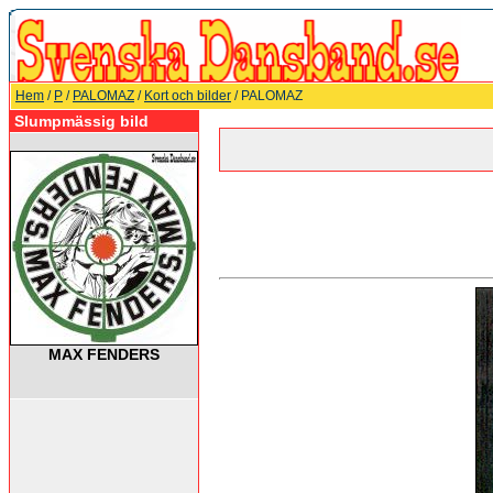
Hem
/
P
/
PALOMAZ
/
Kort och bilder
/ PALOMAZ
Slumpmässig bild
MAX FENDERS