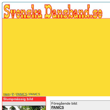
Hem
/
P
/
PANICS
/ PANICS
Slumpmässig bild
Föregående bild:
PANICS