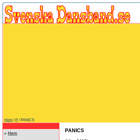
Hem
/
P
/ PANICS
PANICS
»
Hem