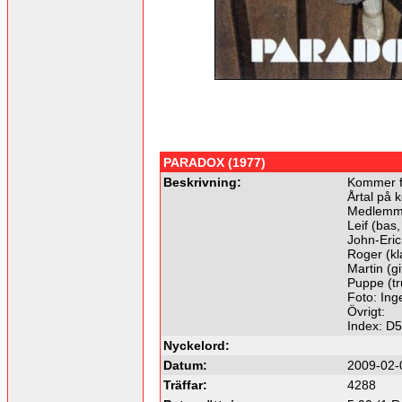
PARADOX (1977)
Beskrivning:
Kommer f
Årtal på k
Medlemm
Leif (bas
John-Eric 
Roger (kl
Martin (g
Puppe (t
Foto: Ing
Övrigt:
Index: D
Nyckelord:
Datum:
2009-02-
Träffar:
4288