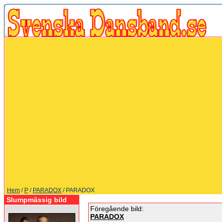
Hem
/
P
/
PARADOX
/ PARADOX
Slumpmässig bild
Föregående bild:
PARADOX