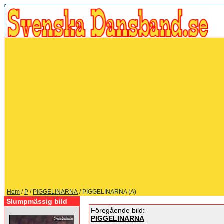
Hem
/
P
/
PIGGELINARNA
/ PIGGELINARNA (A)
Slumpmässig bild
Föregående bild:
PIGGELINARNA