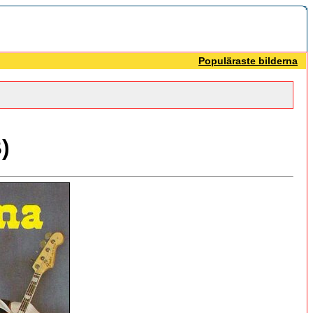
Populäraste bilderna
)