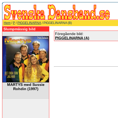
Hem
/
P
/
PIGGELINARNA
/ PIGGELINARNA (B)
Slumpmässig bild
Föregående bild:
PIGGELINARNA (A)
MARTYS med Sussie
Rohdin (1997)