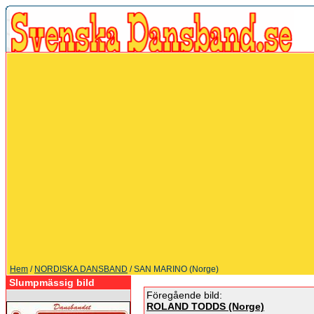
Hem
/
NORDISKA DANSBAND
/ SAN MARINO (Norge)
Slumpmässig bild
Föregående bild:
ROLAND TODDS (Norge)