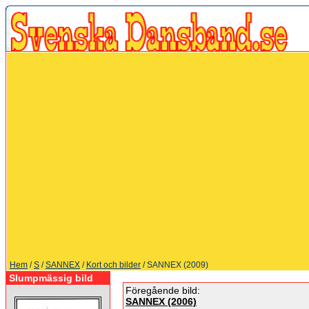
Hem
/
S
/
SANNEX
/
Kort och bilder
/ SANNEX (2009)
Slumpmässig bild
Föregående bild:
SANNEX (2006)