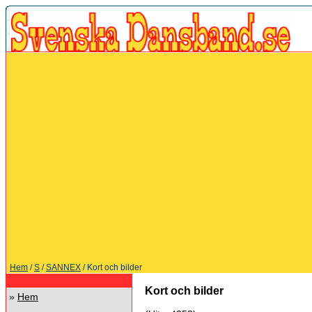
Hem
/
S
/
SANNEX
/ Kort och bilder
Kort och bilder
»
Hem