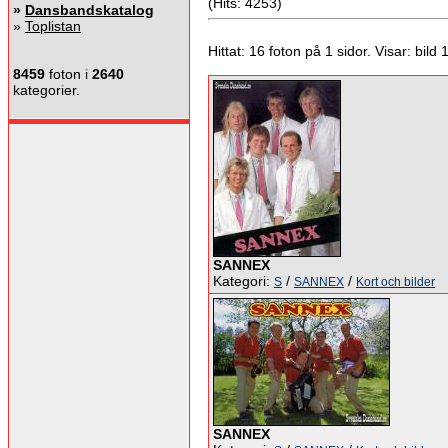
(Hits: 4253)
»
Dansbandskatalog
»
Toplistan
Hittat: 16 foton på 1 sidor. Visar: bild 1 
8459
foton i
2640
kategorier.
SANNEX
Kategori:
/
/
S
SANNEX
Kort och bilder
SANNEX