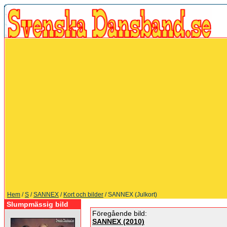
Hem
/
S
/
SANNEX
/
Kort och bilder
/ SANNEX (Julkort)
Slumpmässig bild
Föregående bild:
SANNEX (2010)