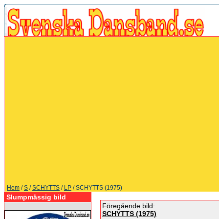
Hem
/
S
/
SCHYTTS
/
LP
/ SCHYTTS (1975)
Slumpmässig bild
Föregående bild:
SCHYTTS (1975)