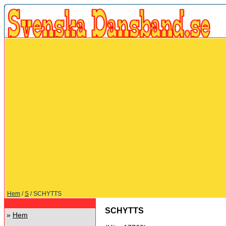
Hem
/
S
/ SCHYTTS
SCHYTTS
»
Hem