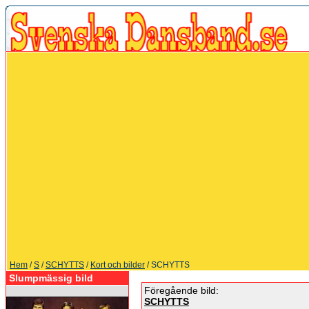
Hem
/
S
/
SCHYTTS
/
Kort och bilder
/ SCHYTTS
Slumpmässig bild
Föregående bild:
SCHYTTS