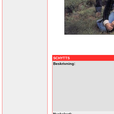
SCHYTTS
Beskrivning:
Nyckelord: