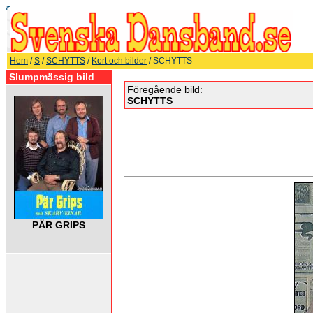
Hem
/
S
/
SCHYTTS
/
Kort och bilder
/ SCHYTTS
Slumpmässig bild
Föregående bild:
SCHYTTS
PÄR GRIPS