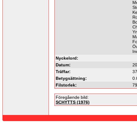
M
St
Ke
Ro
Bo
Ch
Yn
Ma
Fo
Öv
In
Nyckelord:
Datum:
20
Träffar:
3
Betygsättning:
0.
Filstorlek:
79
Föregående bild:
SCHYTTS (1976)