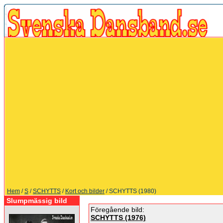
Hem
/
S
/
SCHYTTS
/
Kort och bilder
/ SCHYTTS (1980)
Slumpmässig bild
Föregående bild:
SCHYTTS (1976)