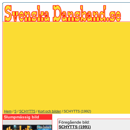
Hem
/
S
/
SCHYTTS
/
Kort och bilder
/ SCHYTTS (1992)
Slumpmässig bild
Föregående bild:
SCHYTTS (1991)