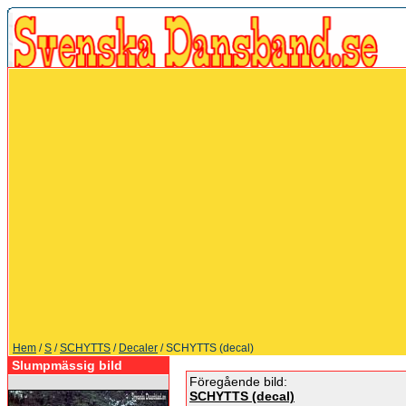
Hem
/
S
/
SCHYTTS
/
Decaler
/ SCHYTTS (decal)
Slumpmässig bild
Föregående bild:
SCHYTTS (decal)