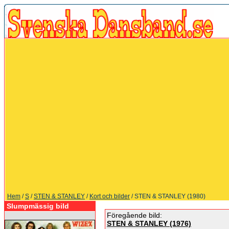
Hem
/
S
/
STEN & STANLEY
/
Kort och bilder
/ STEN & STANLEY (1980)
Slumpmässig bild
Föregående bild:
STEN & STANLEY (1976)