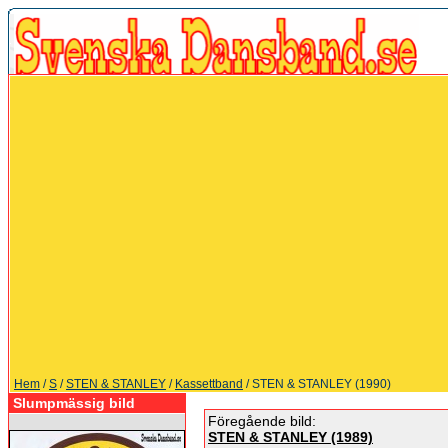
Hem
/
S
/
STEN & STANLEY
/
Kassettband
/ STEN & STANLEY (1990)
Slumpmässig bild
Föregående bild:
STEN & STANLEY (1989)