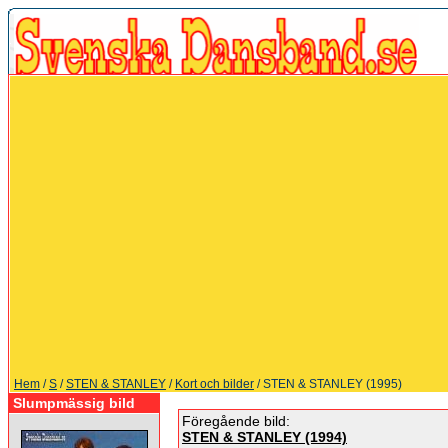
Hem
/
S
/
STEN & STANLEY
/
Kort och bilder
/ STEN & STANLEY (1995)
Slumpmässig bild
Föregående bild:
STEN & STANLEY (1994)