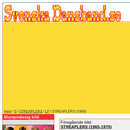
Hem
/
S
/
STREAPLERS
/
LP
/ STREAPLERS (1969)
Slumpmässig bild
Föregående bild:
STREAPLERS (1965-1970)