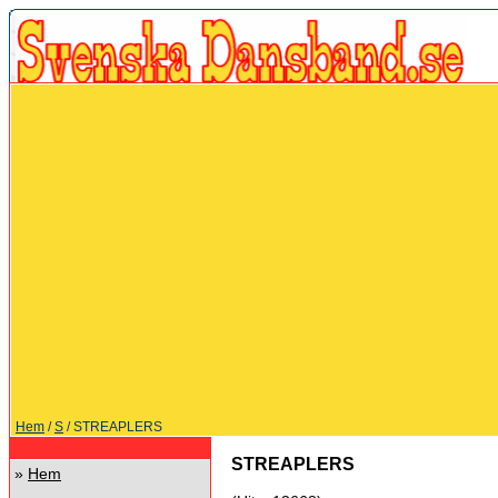
Hem
/
S
/ STREAPLERS
STREAPLERS
»
Hem