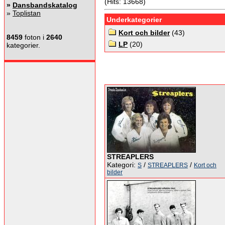
(Hits: 13668)
»
Dansbandskatalog
»
Toplistan
Underkategorier
Kort och bilder
(43)
8459
foton i
2640
LP
(20)
kategorier.
STREAPLERS
Kategori:
/
/
S
STREAPLERS
Kort och
bilder