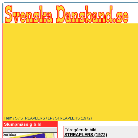
Hem
/
S
/
STREAPLERS
/
LP
/ STREAPLERS (1972)
Slumpmässig bild
Föregående bild:
STREAPLERS (1972)