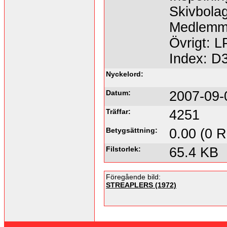
Skivbolag
Medlemma
Övrigt: L
Index: D
Nyckelord:
Datum:
2007-09-
Träffar:
4251
Betygsättning:
0.00 (0 R
Filstorlek:
65.4 KB
Föregående bild:
STREAPLERS (1972)