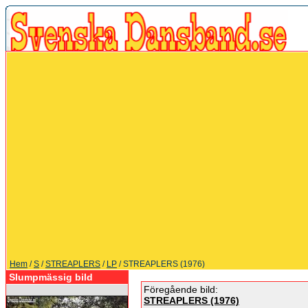
Hem
/
S
/
STREAPLERS
/
LP
/ STREAPLERS (1976)
Slumpmässig bild
Föregående bild:
STREAPLERS (1976)