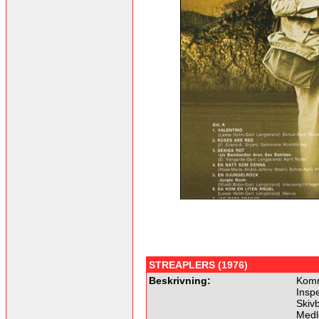
STREAPLERS (1976)
Beskrivning:
Komm
Insp
Skivb
Medl