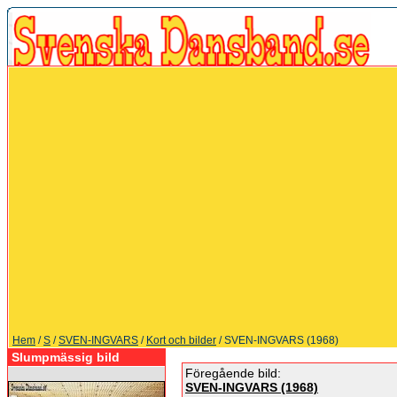
Hem
/
S
/
SVEN-INGVARS
/
Kort och bilder
/ SVEN-INGVARS (1968)
Slumpmässig bild
Föregående bild:
SVEN-INGVARS (1968)