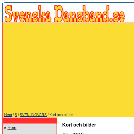
Hem
/
S
/
SVEN-INGVARS
/ Kort och bilder
Kort och bilder
»
Hem