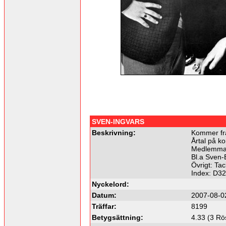
SVEN-INGVARS
Beskrivning:
Kommer frå
Årtal på ko
Medlemma
Bl.a Sven-
Övrigt: Tac
Index: D3
Nyckelord:
Datum:
2007-08-0
Träffar:
8199
Betygsättning:
4.33 (3 Rö