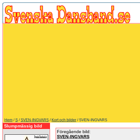
Hem
/
S
/
SVEN-INGVARS
/
Kort och bilder
/ SVEN-INGVARS
Slumpmässig bild
Föregående bild:
SVEN-INGVARS