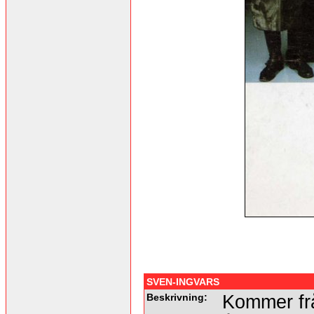
SVEN-INGVARS
Beskrivning:
Kommer frå