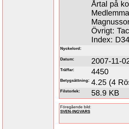
Årtal på ko
Medlemmar
Magnusso
Övrigt: Tac
Index: D3
Nyckelord:
Datum:
2007-11-0
Träffar:
4450
Betygsättning:
4.25 (4 Rö
Filstorlek:
58.9 KB
Föregående bild:
SVEN-INGVARS