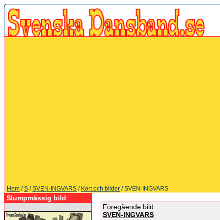
Hem
/
S
/
SVEN-INGVARS
/
Kort och bilder
/ SVEN-INGVARS
Slumpmässig bild
Föregående bild:
SVEN-INGVARS