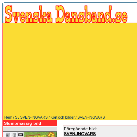
Hem
/
S
/
SVEN-INGVARS
/
Kort och bilder
/ SVEN-INGVARS
Slumpmässig bild
Föregående bild:
SVEN-INGVARS