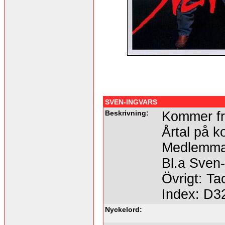
SVEN-INGVARS
Beskrivning:
Kommer fr
Årtal på ko
Medlemma
Bl.a Sven
Övrigt: Ta
Index: D3
Nyckelord: