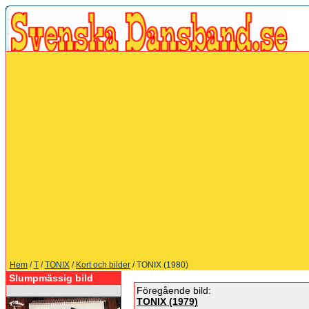
Hem
/
T
/
TONIX
/
Kort och bilder
/ TONIX (1980)
Slumpmässig bild
Föregående bild:
TONIX (1979)