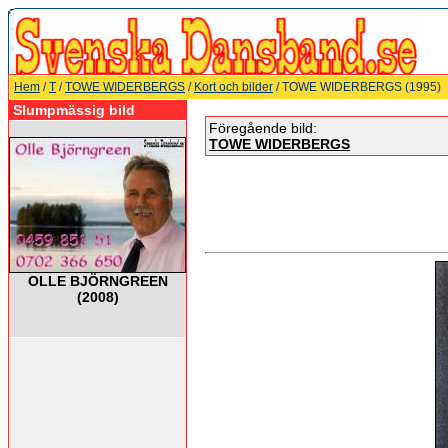
Hem
/
T
/
TOWE WIDERBERGS
/
Kort och bilder
/ TOWE WIDERBERGS (1995)
Slumpmässig bild
Föregående bild:
TOWE WIDERBERGS
OLLE BJÖRNGREEN
(2008)