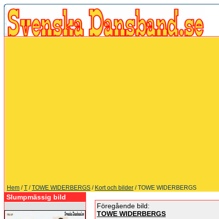
Hem
/
T
/
TOWE WIDERBERGS
/
Kort och bilder
/ TOWE WIDERBERGS
Slumpmässig bild
Föregående bild:
TOWE WIDERBERGS