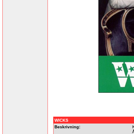
WICKS
Beskrivning:
Å