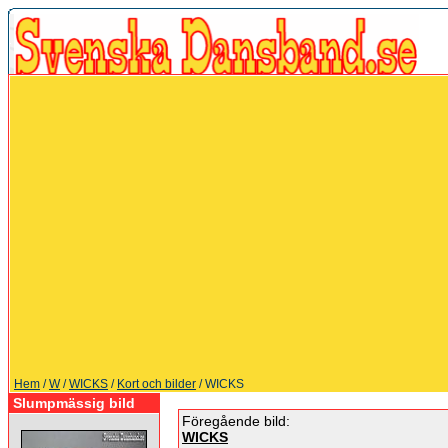
Hem
/
W
/
WICKS
/
Kort och bilder
/ WICKS
Slumpmässig bild
Föregående bild:
WICKS