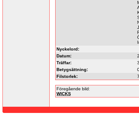
K
Ö
Nyckelord:
Datum:
Träffar:
Betygsättning:
Filstorlek:
Föregående bild:
WICKS