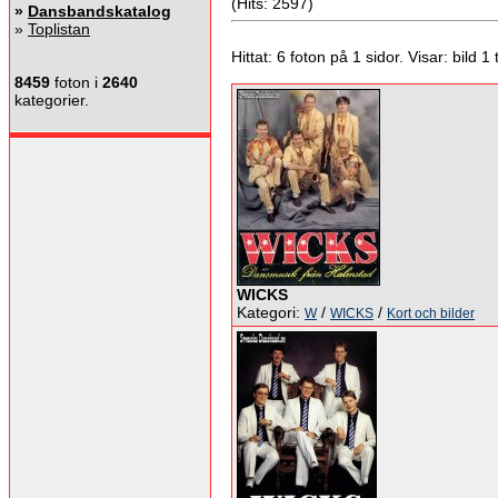
(Hits: 2597)
»
Dansbandskatalog
»
Toplistan
Hittat: 6 foton på 1 sidor. Visar: bild 1 ti
8459
foton i
2640
kategorier.
WICKS
Kategori:
/
/
W
WICKS
Kort och bilder