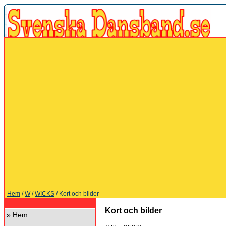
Hem
/
W
/
WICKS
/ Kort och bilder
Kort och bilder
»
Hem