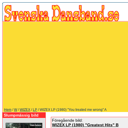
Hem
/
W
/
WIZEX
/
LP
/ WIZEX LP (1980) "You treated me wrong" A
Slumpmässig bild
Föregående bild:
WIZEX LP (1980) "Greatest Hits" B