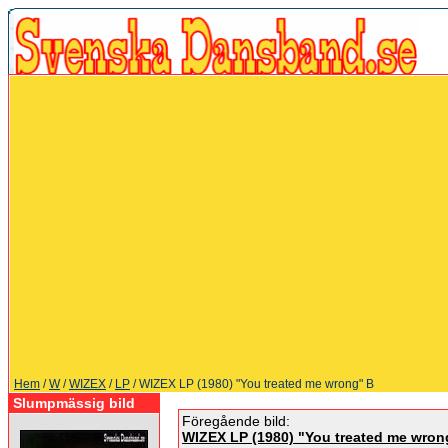
Hem
/
W
/
WIZEX
/
LP
/ WIZEX LP (1980) "You treated me wrong" B
Slumpmässig bild
Föregående bild:
WIZEX LP (1980) "You treated me wron