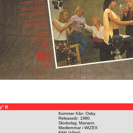
g" B
Kommer från: Osby.
Releaseår: 1980.
Skivbolag: Mariann.
Medlemmar i WIZEX:
Kikki (sång)