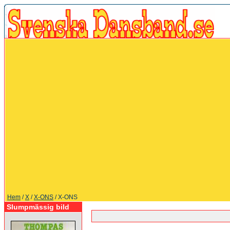
Hem
/
X
/
X-ONS
/ X-ONS
Slumpmässig bild