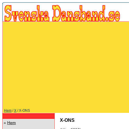
Hem
/
X
/ X-ONS
X-ONS
»
Hem