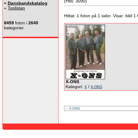
(Hits: 3090)
»
Dansbandskatalog
»
Toplistan
Hittat: 1 foton på 1 sidor. Visar: bild 1 ti
8459
foton i
2640
kategorier.
X-ONS
Kategori:
/
X
X-ONS