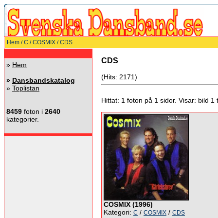
Hem
/
C
/
COSMIX
/ CDS
CDS
»
Hem
(Hits: 2171)
»
Dansbandskatalog
»
Toplistan
Hittat: 1 foton på 1 sidor. Visar: bild 1 ti
8459
foton i
2640
kategorier.
COSMIX (1996)
Kategori:
/
/
C
COSMIX
CDS