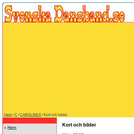
Hem
/
C
/
CAROLINES
/ Kort och bilder
Kort och bilder
»
Hem