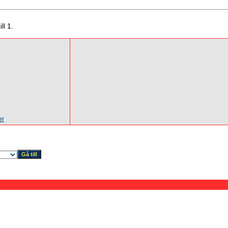
ll 1.
er