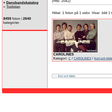
(Hits: 2042)
»
Dansbandskatalog
»
Toplistan
Hittat: 1 foton på 1 sidor. Visar: bild 1 ti
8459
foton i
2640
kategorier.
CAROLINES
Kategori:
/
/
C
CAROLINES
Kort och bild