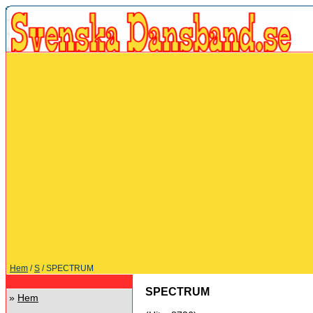
Hem
/
S
/ SPECTRUM
SPECTRUM
»
Hem