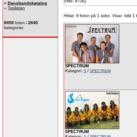
(Hits: 8736)
»
Dansbandskatalog
»
Toplistan
Hittat: 9 foton på 1 sidor. Visar: bild 1 ti
8459
foton i
2640
kategorier.
SPECTRUM
Kategori:
/
S
SPECTRUM
SPECTRUM
Kategori:
/
S
SPECTRUM