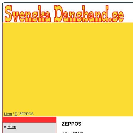
Hem
/
Z
/ ZEPPOS
ZEPPOS
»
Hem